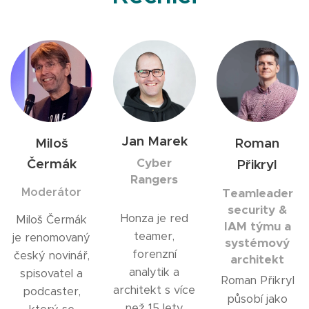
Jan Marek
Miloš
Roman
Čermák
Cyber
Přikryl
Rangers
Moderátor
Teamleader
security &
Honza je red
Miloš Čermák
IAM týmu a
teamer,
je renomovaný
systémový
forenzní
český novinář,
architekt
analytik a
spisovatel a
Roman Přikryl
architekt s více
podcaster,
působí jako
než 15 lety