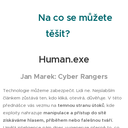
Na co se můžete
těšit?
Human.exe
Jan Marek: Cyber Rangers
Technologie můžeme zabezpečit. Lidi ne. Nejslabším
článkem zůstává ten, kdo kliká, otevírá, důvěřuje. V této
přednášce vás vezmu na
temnou stranu útoků
, kde
exploity nahrazuje
manipulace a přístup do sítě
získáváme hlasem, příběhem nebo falešnou tváří.
Umělá inteligence nám dnes vygeneruje přesně to, co