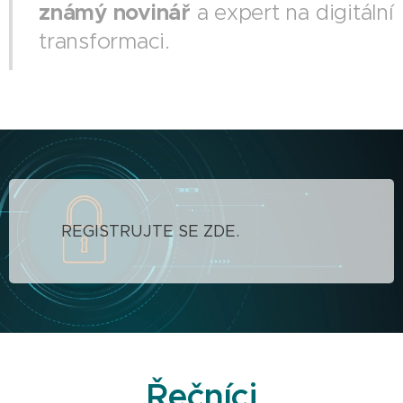
známý novinář
a expert na digitální
transformaci.
REGISTRUJTE SE ZDE.
Řečníci