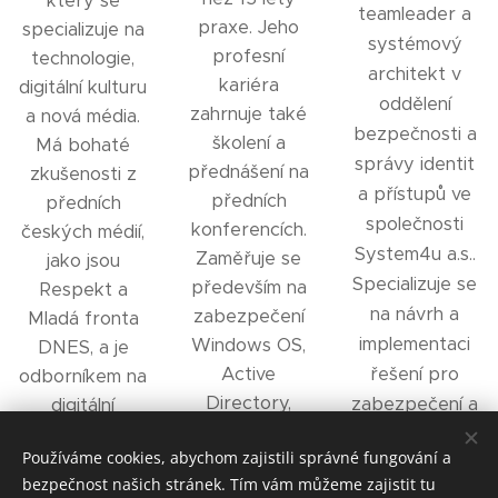
který se
teamleader a
praxe. Jeho
specializuje na
systémový
profesní
technologie,
architekt v
kariéra
digitální kulturu
oddělení
zahrnuje také
a nová média.
bezpečnosti a
školení a
Má bohaté
správy identit
přednášení na
zkušenosti z
a přístupů ve
předních
předních
společnosti
konferencích.
českých médií,
System4u a.s..
Zaměřuje se
jako jsou
Specializuje se
především na
Respekt a
na návrh a
zabezpečení
Mladá fronta
implementaci
Windows OS,
DNES, a je
Active
řešení pro
odborníkem na
Directory,
zabezpečení a
digitální
Hyper-V a
transformaci a
správu identit,
Používáme cookies, abychom zajistili správné fungování a
EDR obecně.
její dopady.
zařízení a
bezpečnost našich stránek. Tím vám můžeme zajistit tu
Je také
přístupů pro