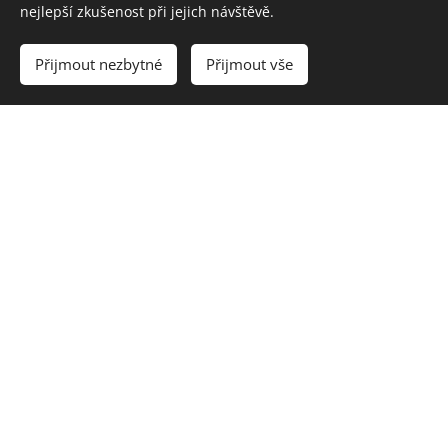
nejlepší zkušenost při jejich návštěvě.
specialistou na
zákazníky
bezpečnost
všech velikostí.
Přijmout nezbytné
Přijmout vše
spojenou s
PowerShellem.
Daniel
Ladislav
Martin Čížek
Vodrážka
Blažek
Co-founder &
CPO
Infrastructur
Technický
společnosti
e Teamleader
ředitel S4u
GoodAccess
S4u
Konzultant s